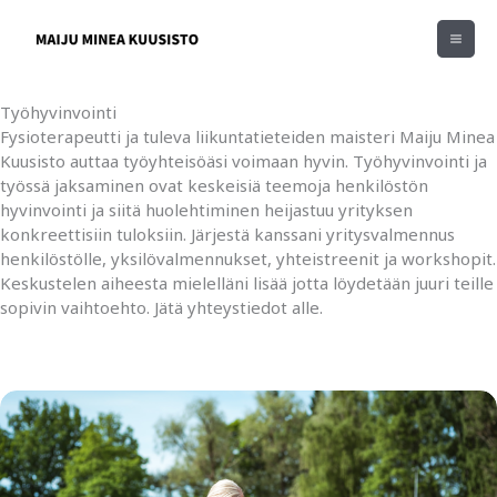
Siirry
sisältöön
Työhyvinvointi
Fysioterapeutti ja tuleva liikuntatieteiden maisteri Maiju Minea
Kuusisto auttaa työyhteisöäsi voimaan hyvin. Työhyvinvointi ja
työssä jaksaminen ovat keskeisiä teemoja henkilöstön
hyvinvointi ja siitä huolehtiminen heijastuu yrityksen
konkreettisiin tuloksiin. Järjestä kanssani yritysvalmennus
henkilöstölle, yksilövalmennukset, yhteistreenit ja workshopit.
Keskustelen aiheesta mielelläni lisää jotta löydetään juuri teille
sopivin vaihtoehto. Jätä yhteystiedot alle.