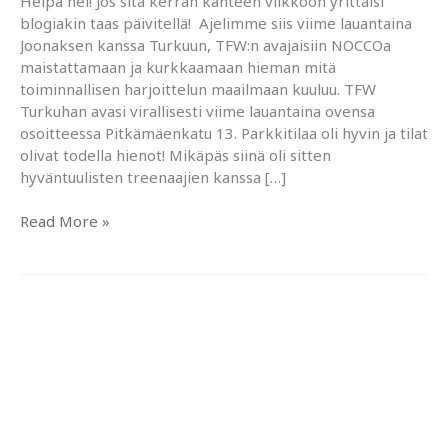
Heipä hei! Jos sitä kerran kahteen viikkoon yrittäisi
blogiakin taas päivitellä! Ajelimme siis viime lauantaina
Joonaksen kanssa Turkuun, TFW:n avajaisiin NOCCOa
maistattamaan ja kurkkaamaan hieman mitä
toiminnallisen harjoittelun maailmaan kuuluu. TFW
Turkuhan avasi virallisesti viime lauantaina ovensa
osoitteessa Pitkämäenkatu 13. Parkkitilaa oli hyvin ja tilat
olivat todella hienot! Mikäpäs siinä oli sitten
hyväntuulisten treenaajien kanssa […]
Lähiaikojen
Read More »
puuhia
ja
mielen
ja
kehon
valmennusta.