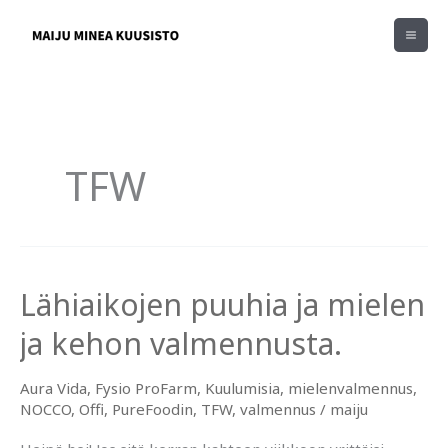
Siirry
sisältöön
TFW
Lähiaikojen puuhia ja mielen
ja kehon valmennusta.
Aura Vida
,
Fysio ProFarm
,
Kuulumisia
,
mielenvalmennus
,
NOCCO
,
Offi
,
PureFoodin
,
TFW
,
valmennus
/
maiju