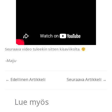
Seuraava video tuleekin sitten kisaviikolta.
-Maiju
←
Edellinen Artikkeli
Seuraava Artikkeli
→
Lue myös