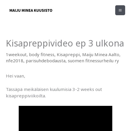
Siirry
sisältöön
Kisapreppivideo ep 3 ulkona
1weekout
,
body fitness
,
Kisapreppi
,
Maiju Minea Aalto
,
nfe2018
,
parisuhdebodausta
,
suomen fitnessurheilu ry
Hei vaan,
Tässäpä meikäläisen kuulumisia 3-2 weeks out
kisapreppiviikoilta.