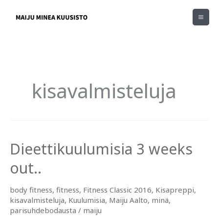
Siirry
sisältöön
kisavalmisteluja
Dieettikuulumisia 3 weeks
out..
body fitness
,
fitness
,
Fitness Classic 2016
,
Kisapreppi
,
kisavalmisteluja
,
Kuulumisia
,
Maiju Aalto
,
minä
,
parisuhdebodausta
/
maiju