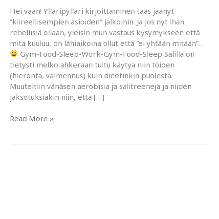
Hei vaan! Ylläripylläri kirjoittaminen taas jäänyt
”kiireellisempien asioiden” jalkoihin. Ja jos nyt ihan
rehellisiä ollaan, yleisin mun vastaus kysymykseen että
mitä kuuluu, on lähiaikoina ollut että ”ei yhtään mitään”…
Gym-Food-Sleep-Work-Gym-Food-Sleep Salilla on
tietysti melko ahkeraan tultu käytyä niin töiden
(hieronta, valmennus) kuin dieetinkin puolesta.
Muuteltiin vähäsen aerobisia ja salitreenejä ja niiden
jaksotuksiakin niin, että […]
Dieettikuulumisia
Read More »
3
weeks
out..