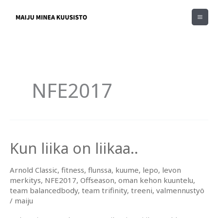
Siirry
sisältöön
NFE2017
Kun liika on liikaa..
Arnold Classic
,
fitness
,
flunssa
,
kuume
,
lepo
,
levon
merkitys
,
NFE2017
,
Offseason
,
oman kehon kuuntelu
,
team balancedbody
,
team trifinity
,
treeni
,
valmennustyö
/
maiju