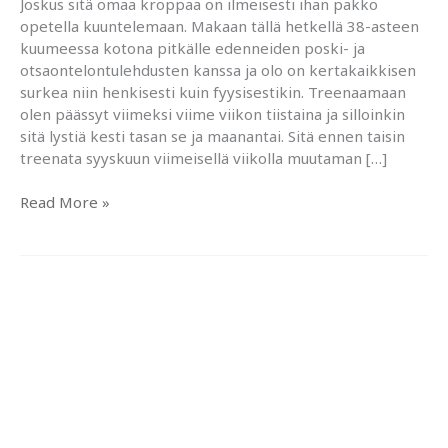
Joskus sitä omaa kroppaa on ilmeisesti ihan pakko
opetella kuuntelemaan. Makaan tällä hetkellä 38-asteen
kuumeessa kotona pitkälle edenneiden poski- ja
otsaontelontulehdusten kanssa ja olo on kertakaikkisen
surkea niin henkisesti kuin fyysisestikin. Treenaamaan
olen päässyt viimeksi viime viikon tiistaina ja silloinkin
sitä lystiä kesti tasan se ja maanantai. Sitä ennen taisin
treenata syyskuun viimeisellä viikolla muutaman […]
Kun
Read More »
liika
on
liikaa..