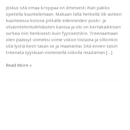
Joskus sitä omaa kroppaa on ilmeisesti ihan pakko
opetella kuuntelemaan. Makaan tällä hetkellä 38-asteen
kuumeessa kotona pitkälle edenneiden poski- ja
otsaontelontulehdusten kanssa ja olo on kertakaikkisen
surkea niin henkisesti kuin fyysisestikin. Treenaamaan
olen päässyt viimeksi viime viikon tiistaina ja silloinkin
sitä lystiä kesti tasan se ja maanantai. Sitä ennen taisin
treenata syyskuun viimeisellä viikolla muutaman […]
Kun
Read More »
liika
on
liikaa..