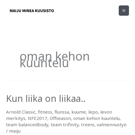
Siirry
sisältöön
oman kehon
kuuntelu
Kun liika on liikaa..
Arnold Classic
,
fitness
,
flunssa
,
kuume
,
lepo
,
levon
merkitys
,
NFE2017
,
Offseason
,
oman kehon kuuntelu
,
team balancedbody
,
team trifinity
,
treeni
,
valmennustyö
/
maiju