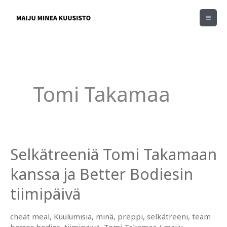
Siirry
sisältöön
Tomi Takamaa
Selkätreeniä Tomi Takamaan
kanssa ja Better Bodiesin
tiimipäivä
cheat meal
,
Kuulumisia
,
minä
,
preppi
,
selkätreeni
,
team
better bodies
,
tiimipäivä
,
Tomi Takamaa
/
maiju