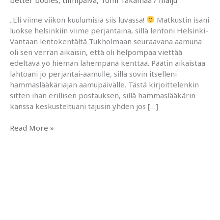
..Eli viime viikon kuulumisia siis luvassa!
Matkustin isäni
luokse helsinkiin viime perjantaina, sillä lentoni Helsinki-
Vantaan lentokentältä Tukholmaan seuraavana aamuna
oli sen verran aikaisin, että oli helpompaa viettää
edeltävä yö hieman lähempänä kenttää. Päätin aikaistaa
lähtöäni jo perjantai-aamulle, sillä sovin itselleni
hammaslääkäriajan aamupäivälle. Tästä kirjoittelenkin
sitten ihan erillisen postauksen, sillä hammaslääkärin
kanssa keskusteltuani tajusin yhden jos […]
Selkätreeniä
Read More »
Tomi
Takamaan
kanssa
ja
Better
Bodiesin
tiimipäivä