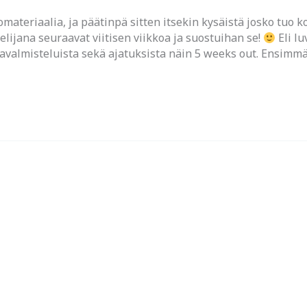
omateriaalia, ja päätinpä sitten itsekin kysäistä josko tuo
telijana seuraavat viitisen viikkoa ja suostuihan se!
Eli l
savalmisteluista sekä ajatuksista näin 5 weeks out. Ensimm