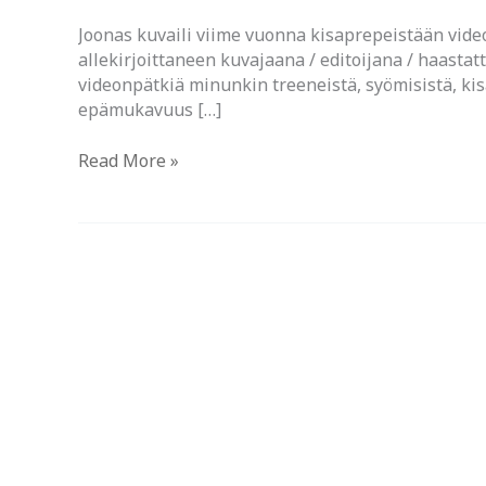
Joonas kuvaili viime vuonna kisaprepeistään vide
allekirjoittaneen kuvajaana / editoijana / haastat
videonpätkiä minunkin treeneistä, syömisistä, ki
epämukavuus […]
Wannabe
Read More »
filmitähti?
:D