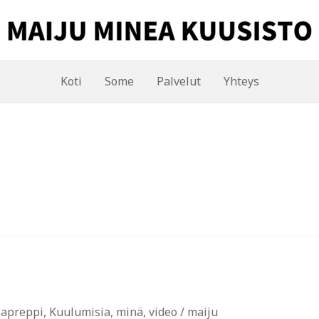
Koti
Some
Palvelut
Yhteys
sapreppi
,
Kuulumisia
,
minä
,
video
/
maiju