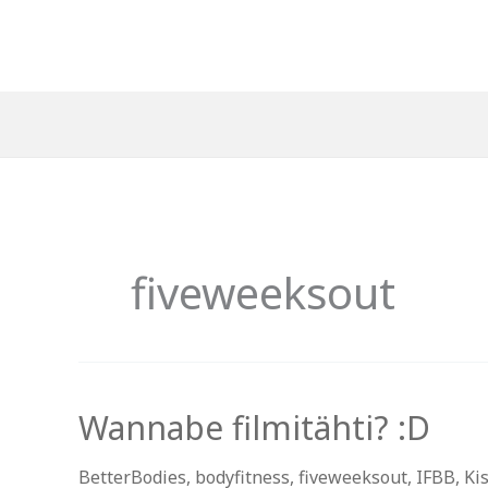
Siirry
sisältöön
fiveweeksout
Wannabe filmitähti? :D
BetterBodies
,
bodyfitness
,
fiveweeksout
,
IFBB
,
Ki