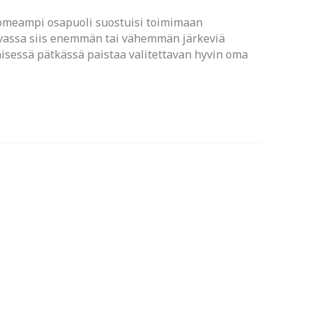
 komeampi osapuoli suostuisi toimimaan
uvassa siis enemmän tai vähemmän järkeviä
äisessä pätkässä paistaa valitettavan hyvin oma