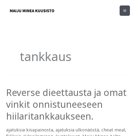
Siirry
sisältöön
tankkaus
Reverse dieettausta ja omat
vinkit onnistuneeseen
hiilaritankkaukseen.
ajatuksia kisapainosta
,
ajatuksia ulkonäöstä
,
cheat meal
,
fiiliksiä
,
Kilpaileminen
,
kuntokuvat
,
Maiju Minea Aalto
,