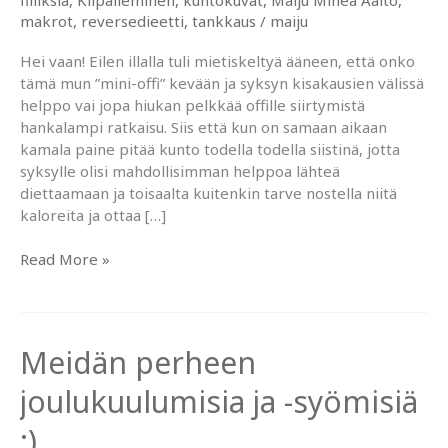
makrot
,
reversedieetti
,
tankkaus
/
maiju
Hei vaan! Eilen illalla tuli mietiskeltyä ääneen, että onko
tämä mun ”mini-offi” kevään ja syksyn kisakausien välissä
helppo vai jopa hiukan pelkkää offille siirtymistä
hankalampi ratkaisu. Siis että kun on samaan aikaan
kamala paine pitää kunto todella todella siistinä, jotta
syksylle olisi mahdollisimman helppoa lähteä
diettaamaan ja toisaalta kuitenkin tarve nostella niitä
kaloreita ja ottaa […]
Reverse
Read More »
dieettausta
ja
omat
vinkit
Meidän perheen
onnistuneeseen
hiilaritankkaukseen.
joulukuulumisia ja -syömisiä
:)