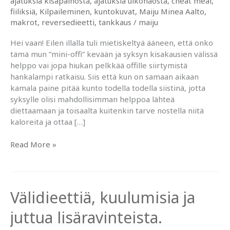
ajatuksia kisapainosta
,
ajatuksia ulkonäöstä
,
cheat meal
,
fiiliksiä
,
Kilpaileminen
,
kuntokuvat
,
Maiju Minea Aalto
,
makrot
,
reversedieetti
,
tankkaus
/
maiju
Hei vaan! Eilen illalla tuli mietiskeltyä ääneen, että onko
tämä mun ”mini-offi” kevään ja syksyn kisakausien välissä
helppo vai jopa hiukan pelkkää offille siirtymistä
hankalampi ratkaisu. Siis että kun on samaan aikaan
kamala paine pitää kunto todella todella siistinä, jotta
syksylle olisi mahdollisimman helppoa lähteä
diettaamaan ja toisaalta kuitenkin tarve nostella niitä
kaloreita ja ottaa […]
Reverse
Read More »
dieettausta
ja
omat
vinkit
Välidieettiä, kuulumisia ja
onnistuneeseen
hiilaritankkaukseen.
juttua lisäravinteista.