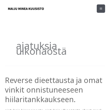
Siirry
sisältöön
ajatuksia
ulkonäöstä
Reverse dieettausta ja omat
vinkit onnistuneeseen
hiilaritankkaukseen.