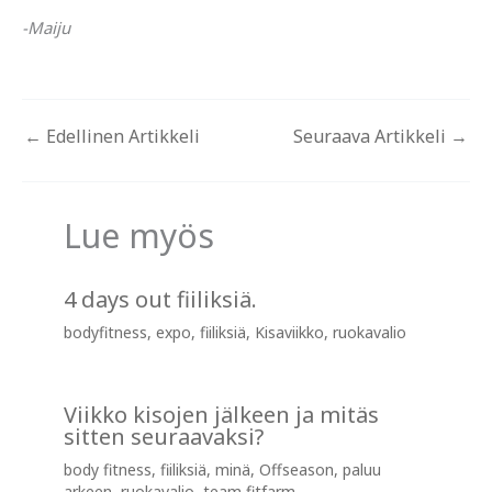
-Maiju
←
Edellinen Artikkeli
Seuraava Artikkeli
→
Lue myös
4 days out fiiliksiä.
bodyfitness
,
expo
,
fiiliksiä
,
Kisaviikko
,
ruokavalio
Viikko kisojen jälkeen ja mitäs
sitten seuraavaksi?
body fitness
,
fiiliksiä
,
minä
,
Offseason
,
paluu
arkeen
,
ruokavalio
,
team fitfarm