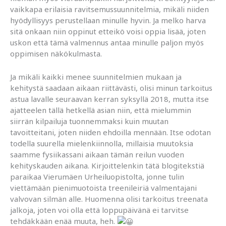
vaikkapa erilaisia ravitsemussuunnitelmia, mikäli niiden
hyödyllisyys perustellaan minulle hyvin. Ja melko harva
sitä onkaan niin oppinut etteikö voisi oppia lisää, joten
uskon että tämä valmennus antaa minulle paljon myös
oppimisen näkökulmasta.
Ja mikäli kaikki menee suunnitelmien mukaan ja
kehitystä saadaan aikaan riittävästi, olisi minun tarkoitus
astua lavalle seuraavan kerran syksyllä 2018, mutta itse
ajatteelen tällä hetkellä asian niin, että mielummin
siirrän kilpailuja tuonnemmaksi kuin muutan
tavoitteitani, joten niiden ehdoilla mennään. Itse odotan
todella suurella mielenkiinnolla, millaisia muutoksia
saamme fysiikassani aikaan tämän reilun vuoden
kehityskauden aikana. Kirjoittelenkin tätä blogitekstiä
paraikaa Vierumäen Urheiluopistolta, jonne tulin
viettämään pienimuotoista treenileiriä valmentajani
valvovan silmän alle. Huomenna olisi tarkoitus treenata
jalkoja, joten voi olla että loppupäivänä ei tarvitse
tehdäkkään enää muuta, heh.