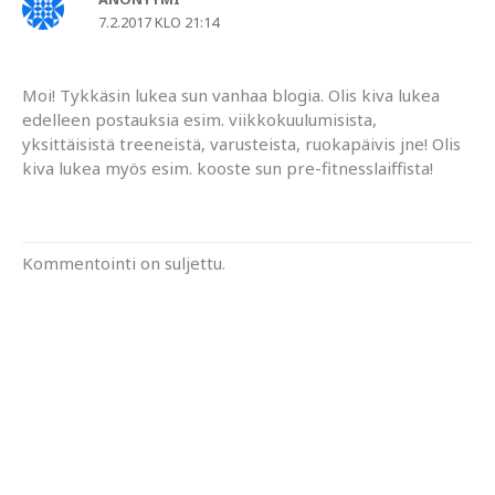
7.2.2017 KLO 21:14
Moi! Tykkäsin lukea sun vanhaa blogia. Olis kiva lukea
edelleen postauksia esim. viikkokuulumisista,
yksittäisistä treeneistä, varusteista, ruokapäivis jne! Olis
kiva lukea myös esim. kooste sun pre-fitnesslaiffista!
Kommentointi on suljettu.