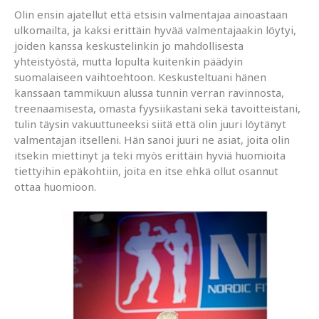
Olin ensin ajatellut että etsisin valmentajaa ainoastaan
ulkomailta, ja kaksi erittäin hyvää valmentajaakin löytyi,
joiden kanssa keskustelinkin jo mahdollisesta
yhteistyöstä, mutta lopulta kuitenkin päädyin
suomalaiseen vaihtoehtoon. Keskusteltuani hänen
kanssaan tammikuun alussa tunnin verran ravinnosta,
treenaamisesta, omasta fyysiikastani sekä tavoitteistani,
tulin täysin vakuuttuneeksi siitä että olin juuri löytänyt
valmentajan itselleni. Hän sanoi juuri ne asiat, joita olin
itsekin miettinyt ja teki myös erittäin hyviä huomioita
tiettyihin epäkohtiin, joita en itse ehkä ollut osannut
ottaa huomioon.