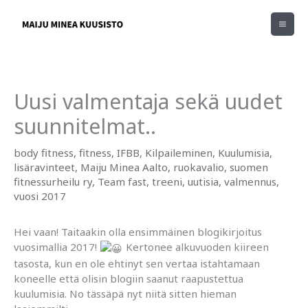
Siirry
sisältöön
Uusi valmentaja sekä uudet
suunnitelmat..
body fitness
,
fitness
,
IFBB
,
Kilpaileminen
,
Kuulumisia
,
lisäravinteet
,
Maiju Minea Aalto
,
ruokavalio
,
suomen
fitnessurheilu ry
,
Team fast
,
treeni
,
uutisia
,
valmennus
,
vuosi 2017
Hei vaan! Taitaakin olla ensimmäinen blogikirjoitus
vuosimallia 2017!
Kertonee alkuvuoden kiireen
tasosta, kun en ole ehtinyt sen vertaa istahtamaan
koneelle että olisin blogiin saanut raapustettua
kuulumisia. No tässäpä nyt niitä sitten hieman