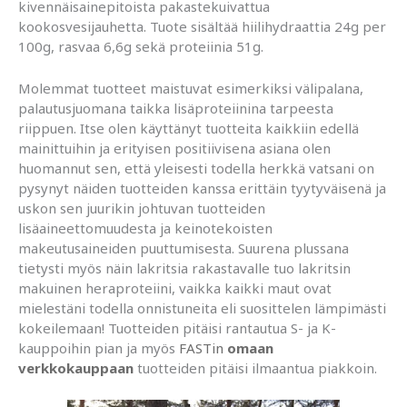
kivennäisainepitoista pakastekuivattua
kookosvesijauhetta. Tuote sisältää hiilihydraattia 24g per
100g, rasvaa 6,6g sekä proteiinia 51g.
Molemmat tuotteet maistuvat esimerkiksi välipalana,
palautusjuomana taikka lisäproteiinina tarpeesta
riippuen. Itse olen käyttänyt tuotteita kaikkiin edellä
mainittuihin ja erityisen positiivisena asiana olen
huomannut sen, että yleisesti todella herkkä vatsani on
pysynyt näiden tuotteiden kanssa erittäin tyytyväisenä ja
uskon sen juurikin johtuvan tuotteiden
lisäaineettomuudesta ja keinotekoisten
makeutusaineiden puuttumisesta. Suurena plussana
tietysti myös näin lakritsia rakastavalle tuo lakritsin
makuinen heraproteiini, vaikka kaikki maut ovat
mielestäni todella onnistuneita eli suosittelen lämpimästi
kokeilemaan! Tuotteiden pitäisi rantautua S- ja K-
kauppoihin pian ja myös
FASTin
omaan
verkkokauppaan
tuotteiden pitäisi ilmaantua piakkoin.