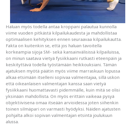
Haluan myös todella antaa kroppani palautua kunnolla
viime vuoden pitkästä kilpailukaudesta ja mahdollistaa
optimaalisen kehityksen ennen seuraavaa kilpailukautta.
Fakta on kuitenkin se, että jos haluan tavoitella
korkeampia sijoja SM- sekä kansainvälisissä kilpailuissa,
on minun saatava vietyä fysiikkaani rutkasti eteenpäin ja
keskityttävä todella työstämään heikkouksiani. Tämän
ajatuksen myötä päätin myös viime marraskuun lopussa
alkaa etsimään itselleni sopivaa valmentajaa, sillä uskon
että oikeanlaisen valmentajan kanssa saan vietyä
fysiikkaani huomattavasti pidemmälle, kuin mitä se olisi
yksinään mahdollista. On myös erittäin vaikeaa pysyä
objektiivisena omaa itseään arvioidessa joten siihenkin
toinen silmäpari on varmasti hyödyksi. Näiden ajatusten
pohjalta alkoi sopivan valmentajan etsintä joulukuun
alussa.