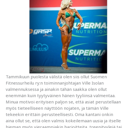
Tammikuun puolesta välistä olen siis ollut Suomen
Fitnessurheilu ry:n toiminnanjohtajan Ville Isolan
valmennuksessa ja ainakin tähän saakka olen ollut
enemmän kuin tyytyväinen hänen tyyliinsä valmentaa.
Minua motivoi erityisen paljon se, että asiat perustellaan
myös tieteelliseen näyttöön nojaten, ja tämän Ville
tekeekin erittäin perusteellisesti. Oma kantani onkin
aina ollut se, että olen valmis kokeilemaan uusia ja itselle
hieman myös vieraampiakin harjoitteita, treenityylejä tai