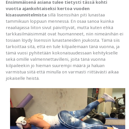
Ensimmäisenä asiana tulee tietysti tässä kohti
vuotta ajankohtaiseksi kertoa vuoden
kisasuunnitelmista
sillä lisenssihän piti lunastaa
tammikuun loppuun mennessä. En osaa sanoa kuinka
reaaliajassa liiton sivut päivittyvät, mutta kuten ehkä
tarkkasilmäisimmät ovat huomanneet, niin nimeänihän ei
tosiaan löydy lisenssin lunastaneiden joukosta. Tämä siis
tarkoittaa sitä, että en tule kilpailemaan tänä vuonna, ja
tämä vuosi pyhitetään kokonaisuudessaan kehitykselle
sekä omille valmennettavilleni, joita tänä vuonna
kilpaileekin jo hieman suurempi määrä ja haluan
varmistua siitä että minulla on varmasti riittävästi aikaa
jokaiselle heistä.