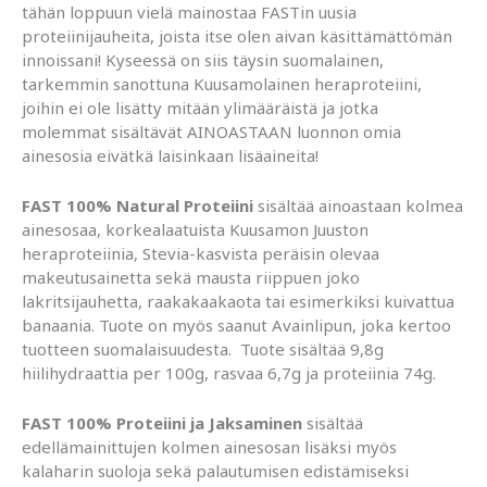
tähän loppuun vielä mainostaa FASTin uusia
proteiinijauheita, joista itse olen aivan käsittämättömän
innoissani! Kyseessä on siis täysin suomalainen,
tarkemmin sanottuna Kuusamolainen heraproteiini,
joihin ei ole lisätty mitään ylimääräistä ja jotka
molemmat sisältävät AINOASTAAN luonnon omia
ainesosia eivätkä laisinkaan lisäaineita!
FAST 100% Natural Proteiini
sisältää ainoastaan kolmea
ainesosaa, korkealaatuista Kuusamon Juuston
heraproteiinia, Stevia-kasvista peräisin olevaa
makeutusainetta sekä mausta riippuen joko
lakritsijauhetta, raakakaakaota tai esimerkiksi kuivattua
banaania. Tuote on myös saanut Avainlipun, joka kertoo
tuotteen suomalaisuudesta. Tuote sisältää 9,8g
hiilihydraattia per 100g, rasvaa 6,7g ja proteiinia 74g.
FAST 100% Proteiini ja Jaksaminen
sisältää
edellämainittujen kolmen ainesosan lisäksi myös
kalaharin suoloja sekä palautumisen edistämiseksi